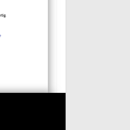
tig.
e