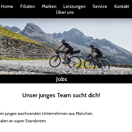
Home
Filialen
Marken
Leistungen
Service
Kontakt
Über uns
Jobs
Unser junges Team sucht dich!
 ein junges wachsenden Unternehmen aus München.
lialen an super Standorten.