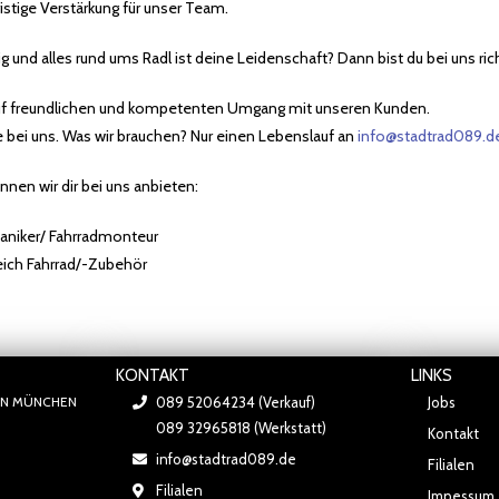
istige Verstärkung für unser Team.
ig und alles rund ums Radl ist deine Leidenschaft? Dann bist du bei uns rich
auf freundlichen und kompetenten Umgang mit unseren Kunden.
e bei uns. Was wir brauchen? Nur einen Lebenslauf an
info@stadtrad089.d
nen wir dir bei uns anbieten:
niker/ Fahrradmonteur
eich Fahrrad/-Zubehör
KONTAKT
LINKS
IN MÜNCHEN
089 52064234 (Verkauf)
Jobs
089 32965818 (Werkstatt)
Kontakt
info@stadtrad089.de
Filialen
Filialen
Impessum