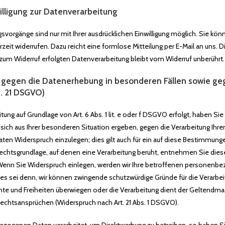
willigung zur Datenverarbeitung
svorgänge sind nur mit Ihrer ausdrücklichen Einwilligung möglich. Sie kön
derzeit widerrufen. Dazu reicht eine formlose Mitteilung per E-Mail an uns. D
zum Widerruf erfolgten Datenverarbeitung bleibt vom Widerruf unberührt.
 gegen die Datenerhebung in besonderen Fällen sowie g
t. 21 DSGVO)
ng auf Grundlage von Art. 6 Abs. 1 lit. e oder f DSGVO erfolgt, haben Sie
 sich aus Ihrer besonderen Situation ergeben, gegen die Verarbeitung Ihre
n Widerspruch einzulegen; dies gilt auch für ein auf diese Bestimmung
e Rechtsgrundlage, auf denen eine Verarbeitung beruht, entnehmen Sie dies
Wenn Sie Widerspruch einlegen, werden wir Ihre betroffenen personen
 es sei denn, wir können zwingende schutzwürdige Gründe für die Verarbe
chte und Freiheiten überwiegen oder die Verarbeitung dient der Geltend
Rechtsansprüchen (Widerspruch nach Art. 21 Abs. 1 DSGVO).