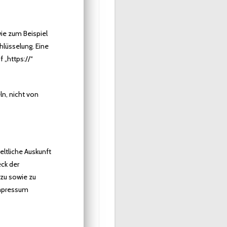
wie zum Beispiel
hlüsselung. Eine
 „https://“
ln, nicht von
ltliche Auskunft
ck der
rzu sowie zu
Impressum