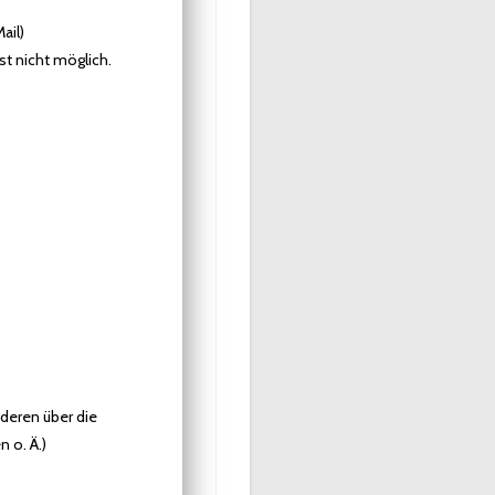
ail)
st nicht möglich.
nderen über die
 o. Ä.)