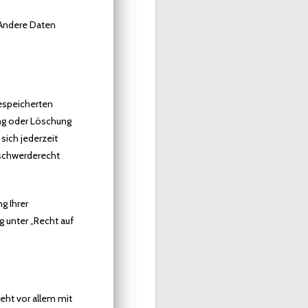
. Andere Daten
gespeicherten
ung oder Löschung
sich jederzeit
eschwerderecht
g Ihrer
 unter „Recht auf
eht vor allem mit