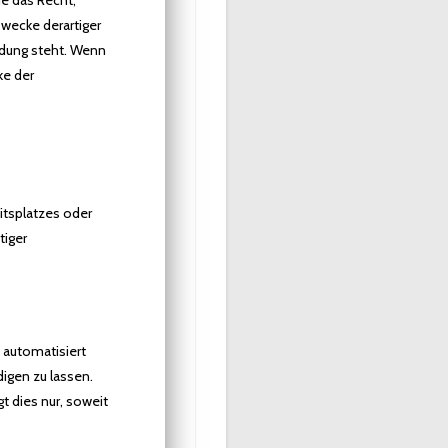
e das Recht,
wecke derartiger
indung steht. Wenn
ke der
itsplatzes oder
tiger
s automatisiert
igen zu lassen.
t dies nur, soweit