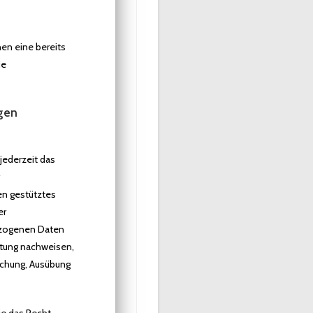
nen eine bereits
ie
egen
 jederzeit das
r
en gestütztes
er
bezogenen Daten
itung nachweisen,
machung, Ausübung