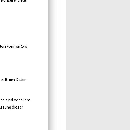
e unserer unter
aten können Sie
 z. B. um Daten
as sind vor allem
assung dieser