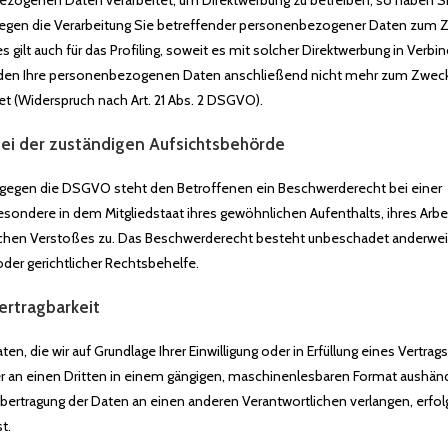
zogenen Daten verarbeitet, um Direktwerbung zu betreiben, so haben Si
gegen die Verarbeitung Sie betreffender personenbezogener Daten zum Z
s gilt auch für das Profiling, soweit es mit solcher Direktwerbung in Verb
rden Ihre personenbezogenen Daten anschließend nicht mehr zum Zwec
t (Widerspruch nach Art. 21 Abs. 2 DSGVO).
ei der zuständigen Aufsichtsbehörde
 gegen die DSGVO steht den Betroffenen ein Beschwerderecht bei einer
sondere in dem Mitgliedstaat ihres gewöhnlichen Aufenthalts, ihres Arbe
chen Verstoßes zu. Das Beschwerderecht besteht unbeschadet anderwei
oder gerichtlicher Rechtsbehelfe.
ertragbarkeit
en, die wir auf Grundlage Ihrer Einwilligung oder in Erfüllung eines Vertrag
er an einen Dritten in einem gängigen, maschinenlesbaren Format aushänd
Übertragung der Daten an einen anderen Verantwortlichen verlangen, erfolg
t.